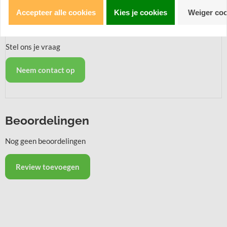
Accepteer alle cookies
Kies je cookies
Weiger coo
Heb je een vraag over dit product?
Stel ons je vraag
Neem contact op
Beoordelingen
Nog geen beoordelingen
Review toevoegen