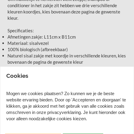
conditioner in het zakje zit hebben we drie verschillende
kleuren koordjes, kies bovenaan deze pagina de gewenste
kleur.
Specificaties:
Afmetingen zakje: L11cm x B11cm
Materiaal: sisalvezel
100% biologisch (afbreekbaar)
Naturel sisal zakje met koordje in verschillende kleuren, kies
bovenaan de pagina de gewenste kleur
Tip: het zakje is niet alleen fijn voor je gladde zeep-bar, maar
Cookies
ook voor het gebruiken van restjes en kleinere stukjes zeep!
Mogen we cookies plaatsen? Zo kunnen we je de beste
website ervaring bieden. Door op 'Accepteren en doorgaan' te
Loofy's zeepzakje van natuurlijke
klikken, ga je akkoord met het gebruik van alle cookies zoals
sisal vezel
omschreven in onze privacyverklaring. Je kunt hieronder ook
voor alleen noodzakelijke cookies kiezen.